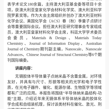
表学术论文180余篇，主持澳大利亚基金委等项目十余
项，获澳大利亚皇家化学会材料化学奖、澳大利亚科学
院罗素奖等。作为大会主席组织并创办了澳大利亚材料
化学会议、美国化学会（ACS）春（秋）季量子点研讨
会等重要国际会议。担任澳大利亚研究理事会专家组成
员，澳大利亚皇家材料化学会主席，科廷大学学术委员
会委员，Materials & Design、Materials Today
Chemistry、Journal of Information Display、Australian
Journal of Chemistry期刊副主编，Nanoscale、Nanoscale
Advances、Chinese Journal of Structural Chemistry等6个期
刊国际编委。
讲座内容：
无镉胶体半导体量子点纳米晶不含重金属，对环境
友好，并具有与尺寸、形貌等相关的光学和电子学性
质，在光电子器件、催化、能源存储、生物医学等领域
都有广泛的应用。本报告将围绕“半导体纳米晶结构-功
能”主题，介绍近年来无镉体系半导体纳米晶的胶体化
学合成和自组装机理，探讨该类材料在催化、激光、刑