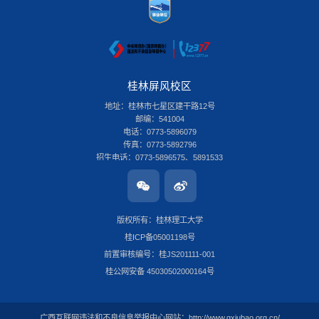
桂林屏风校区
地址：桂林市七星区建干路12号
邮编：541004
电话：0773-5896079
传真：0773-5892796
招生电话：0773-5896575、5891533
桂林雁山校区
地址：桂林市雁山区雁山街319号
邮编：541006
版权所有：桂林理工大学
电话：0773-3696580
桂ICP备05001198号
传真：0773-8986516
招生电话：0773-3678379
前置审核编号：桂JS201111-001
南宁安吉校区
桂公网安备 45030502000164号
地址：南宁市安吉大道15号
邮编：530001
电话：0771-2204366
广西互联网违法和不良信息举报中心网站：
http://www.gxjubao.org.cn/