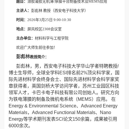
题目：
溶胶凝胶无机薄/厚膜平台制备技术及MEMS应用
主讲人：
彭彪林 教授（西安电子科技大学）
时间：
2026年3月25日 9:00-10:30
地点：
屏风校区2308会议室
主办单位：
材料科学与工程学院
欢迎广大师生前往参加！
彭彪林
教授简介：
彭彪林，男，西安电子科技大学华山学者特聘教授
/
博士生导师，全球全学科
ESI
排名前
2%
顶尖科学家，国
际先进材料学会终身会士、国际先进材料学会科学家奖
章获得者，英国剑桥大学访问学者，苏州工业园区科技
领军人才，卡巴卡电子科技有限公司创始人。研究方向
为铁电薄膜的制备及微机电系统（
MEMS
）应用。
在
Energy & Environmental Science
、
Advanced Energy
Materials
，
Advanced Functional Materials
、
Nano
Energy
等学术期刊发表
SCI
论文
150
余篇，成果被引用
6000
余次。