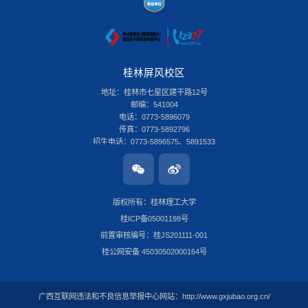
桂林屏风校区
地址：桂林市七星区建干路12号
邮编：541004
电话：0773-5896079
传真：0773-5892796
招生电话：0773-5896575、5891533
桂林雁山校区
地址：桂林市雁山区雁山街319号
邮编：541006
版权所有：桂林理工大学
电话：0773-3696580
桂ICP备05001198号
传真：0773-8986516
招生电话：0773-3678379
前置审核编号：桂JS201111-001
南宁安吉校区
桂公网安备 45030502000164号
地址：南宁市安吉大道15号
邮编：530001
电话：0771-2204366
广西互联网违法和不良信息举报中心网站：
http://www.gxjubao.org.cn/