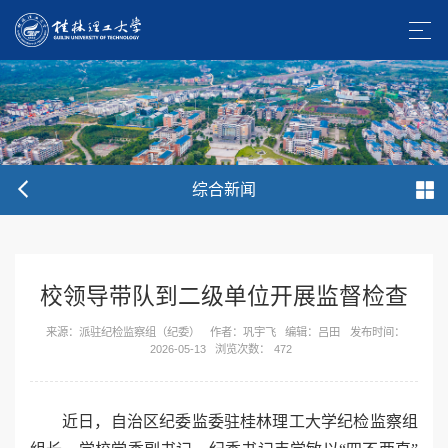
综合新闻
校领导带队到二级单位开展监督检查
来源：派驻纪检监察组（纪委）
作者：巩宇飞
编辑：吕田
发布时间：
2026-05-13
浏览次数：
472
近⽇，⾃治区纪委监委驻桂林理⼯⼤学纪检监察组