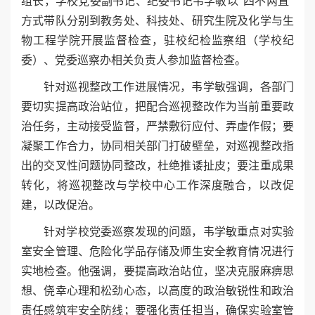
组⻓，学校党委副书记、纪委书记⻙学敏以“四不两直”
⽅式带队分别到教务处、科技处、研究⽣院及化学与⽣
物⼯程学院开展监督检查，驻校纪检监察组（学校纪
委）、党委巡察办相关负责⼈参加监督检查。
针对巡视整改⼯作进展情况，⻙学敏强调，各部⻔
要切实提⾼政治站位，把配合巡视整改作为当前重要政
治任务，主动接受监督，严禁敷衍应付、弄虚作假；要
凝聚⼯作合⼒，协同相关部⻔打破壁垒，对巡视整改指
出的交叉性问题协同整改，杜绝推诿扯⽪；要注重成果
转化，将巡视整改与学校中⼼⼯作深度融合，以改促
建，以改促治。
针对学校党委巡察发现的问题，⻙学敏重点对实验
室安全管理、危险化学品存储及师⽣安全教育情况进⾏
实地检查。他强调，要提⾼政治站位，坚决克服麻痹思
想、侥幸⼼理和松劲⼼态，以⾼度的政治敏锐性和政治
责任感筑牢安全防线；要强化责任担当，确保实验室管