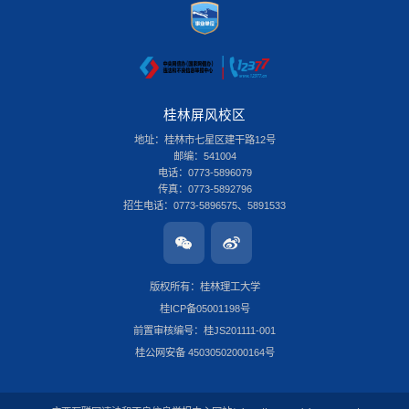
桂林屏风校区
地址：桂林市七星区建干路12号
邮编：541004
电话：0773-5896079
传真：0773-5892796
招生电话：0773-5896575、5891533
桂林雁山校区
地址：桂林市雁山区雁山街319号
邮编：541006
版权所有：桂林理工大学
电话：0773-3696580
桂ICP备05001198号
传真：0773-8986516
招生电话：0773-3678379
前置审核编号：桂JS201111-001
南宁安吉校区
桂公网安备 45030502000164号
地址：南宁市安吉大道15号
邮编：530001