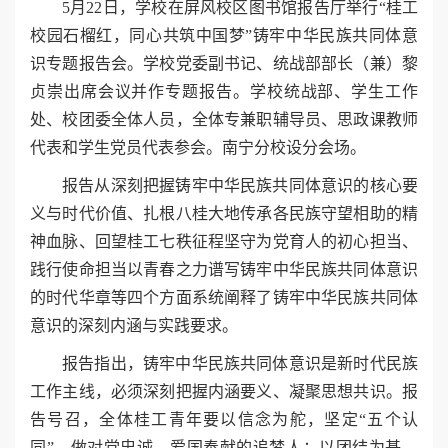
5月22日，学校在屏风校区图书馆报告厅举行“桂工
校园石榴红，同心共筑中国梦”铸牢中华民族共同体意
识专题报告会。学校党委副书记、统战部部长（兼）黎
贞崇出席会议并作专题报告。学校统战部、学生工作
处、校团委全体人员，全体专兼职辅导员、思政课教师
代表和学生党员代表参会。南宁分校设分会场。
报告从深刻把握铸牢中华民族共同体意识的核心要
义与时代价值、扎根八桂大地传承各民族守望相助的精
神血脉、回望桂工七秩征程坚守为党育人的初心担当、
践行使命担当以青春之力谱写铸牢中华民族共同体意识
的时代华章等四个方面系统阐释了铸牢中华民族共同体
意识的深刻内涵与实践要求。
报告指出，铸牢中华⺠族共同体意识是新时代⺠族
⼯作主线，必须深刻把握内涵要义、凝聚思想共识。报
告号召，全体桂工青年要以信念为舵，坚定“五个认
同”，做对党忠诚、爱国奉献的追梦人；以团结为基，