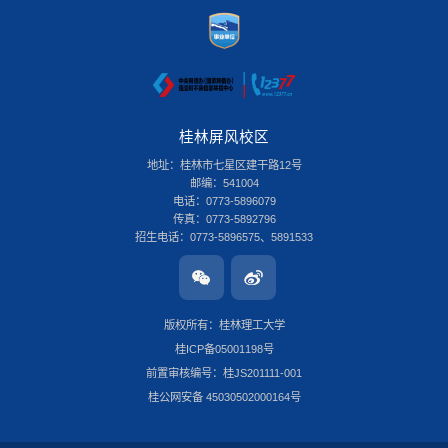
桂林屏风校区
地址：桂林市七星区建干路12号
邮编：541004
电话：0773-5896079
传真：0773-5892796
招生电话：0773-5896575、5891533
桂林雁山校区
地址：桂林市雁山区雁山街319号
邮编：541006
版权所有：桂林理工大学
电话：0773-3696580
桂ICP备05001198号
传真：0773-8986516
招生电话：0773-3678379
前置审核编号：桂JS201111-001
南宁安吉校区
桂公网安备 45030502000164号
地址：南宁市安吉大道15号
邮编：530001