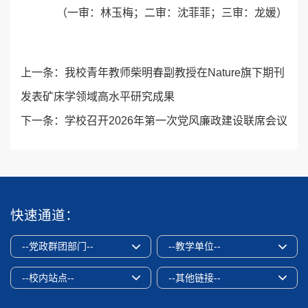
（一审：林玉梅；二审：沈菲菲；三审：龙媛）
上一条：
我校青年教师柴明春副教授在Nature旗下期刊
发表矿床学领域高水平研究成果
下一条：
学校召开2026年第一次党风廉政建设联席会议
快速通道：
--党政群团部门--
--教学单位--
--校内站点--
--其他链接--