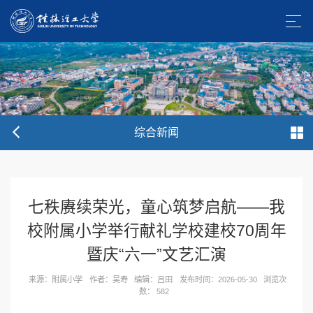
综合新闻
七秩赓续荣光，童心筑梦启航——我
校附属小学举行献礼学校建校70周年
暨庆“六一”文艺汇演
来源：附属小学
作者：吴寿
编辑：吕田
发布时间：2026-05-30
浏览次
数：
582