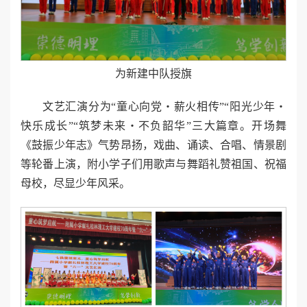
为新建中队授旗
文艺汇演分为“童心向党・薪火相传”“阳光少年・
快乐成长”“筑梦未来・不负韶华”三大篇章。开场舞
《鼓振少年志》气势昂扬，戏曲、诵读、合唱、情景剧
等轮番上演，附小学子们用歌声与舞蹈礼赞祖国、祝福
母校，尽显少年风采。