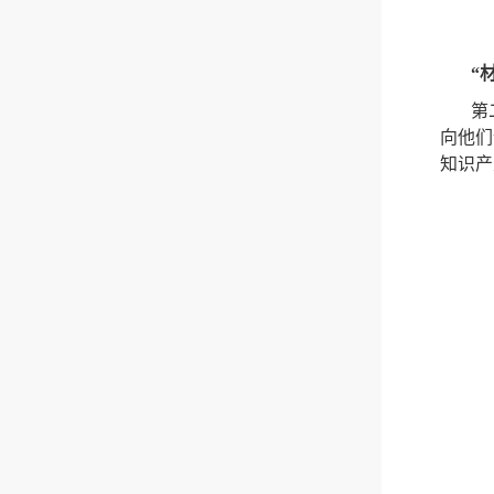
“
第
向他们
知识产