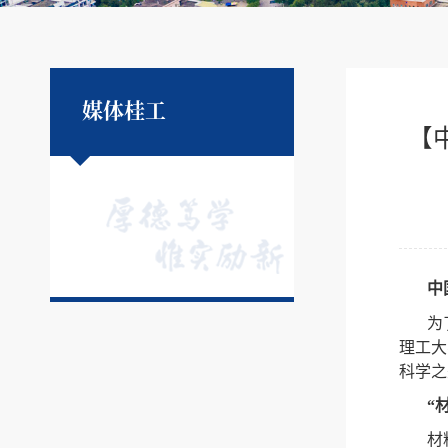
媒体桂工
【
中
为
理工大
科学之
“
材