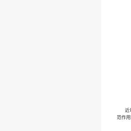
近
范作用