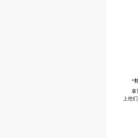
“
拿
上他们