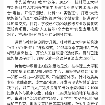
率先试点“AI+教育”改革。2025年，桂林理工大学
在新修订的人才培养方案中明确“专业与AI技术深度融
合”定位，开设了测绘、材料“AI+实验班”，打造“大数
据智绘与仿真”“双碳数智管理”等5个微专业，促进跨学
科知识交叉。目前，学校已立项20项校级专业数智化转
型培育项目、校级“人工智能+高等教育”典型应用场景
24个，推动AI研究与专业建设同频共振。
课程与教材建设同步升级。桂林理工大学创新构建
“AII（AI+IP+IE）”课程模式，2025年春季学期作为广西
6所试点高校之一开设人工智能通识选修课。目前已建
成智慧课程37门，超星泛雅平台课程资源库达1596门。
特色教学场景让AI赋能落地见效。桂林理工大学联
合超星集团建成AI知识创新中心，积极推动构建“专业
—知识—能力—课程思政”四维图谱体系。针对地质类
专业“实践高危、成本高”难题，开发沉浸式智慧矿山实
践平台，以广西大厂锡多金属矿田为原型构建1∶1000
比例实体与数字沙盘，结合1∶1实景复制的地下坑道模
型，串联14个沉浸式教学场景，让学生“零安全风险”完
成矿产勘查、地质灾害防治等实践训练。针对生态环保