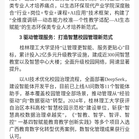
类专业人才培养痛点，以生态环保现代产业学院深度融
合“行业+岗位+专业+课程+AI应用”技术框架，构建了
“全维度调研—动态能力校准—个性教学适配—AI生态
赋能”的生态环保类专业人才培养新范式。
3 驱动管理服务：打造智慧校园管理新范式
桂林理工大学坚持“让管理更智能、服务更贴心”目
标，累计投入2亿多元升级教学设施，建成近300间智慧
教室以及智慧中心大楼；全面升级校园网络，网速显著
提升。
以AI技术优化校园治理流程，全面部署DeepSeek，
建设智能体开发平台，目前已上线AI问数等11个智能体
助手，基本覆盖校园管理全部场景，推动管理从“经验
驱动”向“数据驱动”转型。2024年，桂林理工大学获评
自治区本科高校“智慧校园示范校”建设单位，斩获“智
慧高校数据治理卓越奖”，《“智教、智学、智评、智
控” 一基四智赋能教育教学创新实践》等多个项目入选
广西教育数字化转型优秀案例，数智化管理成果获行业
认可。