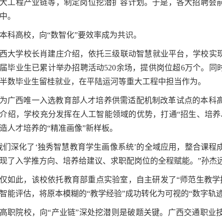
大工程产业链等，制定岗位挖潜扩容计划。于是，各大招聘会
中。
本科高校，向“数智化”要效率成为共识。
西大学校长肖建庄介绍，依托三级联动智慧就业平台，学校实现
26届毕业生已累计举办招聘活动520余场，提供岗位超6万个。
半数毕业生留桂就业，在平陆运河等重大工程中担当作为。
为广西唯一入选教育部人才培养供需适配机制改革试点的本科
介绍，学校充分发挥在人工智能领域的优势，打通“招生、培养
造人才培养的“精准画像”新样板。
我们深化了‘独秀智慧教育学生画像系统’的全域应用，整合课
现了入学推方向、培养给建议、求职配岗位的全程赋能。”孙杰
仅如此，该校依托教育部重点实验室，自主研发了“师范生教学
智能评估，将原本模糊的“教学经验”成功转化为可视的“数字轨迹
高职院校，向“产业链”深处挖潜则是破题关键。广西交通职业技