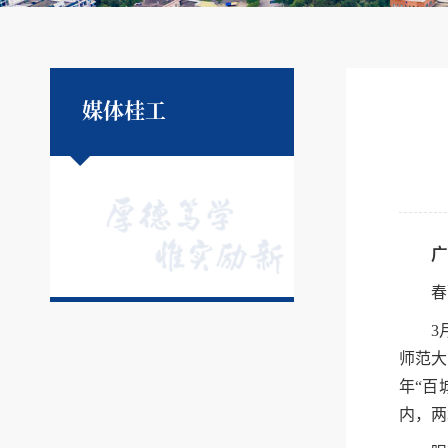
媒体桂工
广
春
3
师范大
年“百
内，两