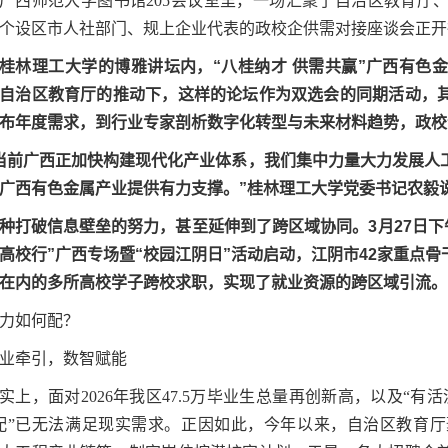
广西师范大学图书馆205会议室里，一场汇聚了自治区教育厅
4个设区市人社部门、规上企业代表的政校企供需对接座谈会正
桂林理工大学的博雅讲坛内，“八桂纳才 供需共赢”广西有色
自治区教育厅的推动下，这样的论坛作为双选会的同期活动，
布年度需求，到行业专家剖析数字化转型与未来材料趋势，政校
当前广西正加快构建现代化产业体系，我们集中力量大力发展人
广西有色金属产业提供有力支撑。”桂林理工大学党委书记农毅
种打破信息壁垒的努力，甚至延伸到了跨区域协同。3月27日下
高校行”广西专场暨“校园江阴日”活动启动，江阴市42家重点
在内的多所高校学子跨校求职，实现了就业资源的跨区域引流。
力如何配？
业牵引，数智赋能
实上，面对2026年我区47.5万毕业生总量再创新高，以及“
配”已无法满足现实需求。正因如此，今年以来，自治区教育