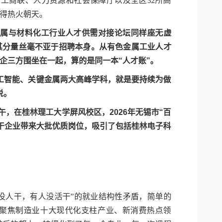
、工商联、人力资源和社会保障厅以及全区32所高
开得热火朝天。
金属与材料化工行业人才供需对接论坛同样座无虚
其分量丝毫不亚于招聘本身。从有色金属工业人才
企三方围坐在一起，算的是同一本“人才账”。
工智能、关键金属两大高峰学科，就是要持续为做
说。
午，在桂林理工大学屏风校区，2026年无锡市“百
骨干企业带来大批优质岗位，吸引了包括桂林电子科
有活没人干，有人没活干”的就业结构性矛盾，简单的
厅聚焦制造业十大现代化支柱产业、新消费热点领