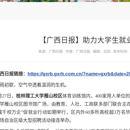
【广西日报】助力大学生就
来源：广西日报
作者：广西日报
编辑：吕田
发布时间：20
西日报链接：
https://gxrb.gxrb.com.cn/?name=gxrb&date=
雨初歇，空气中透着温润的生机。
月27日，
桂林理工大学雁山校区
体育训练馆内，400家用人单位
学雁山校区图书馆广场，由教育、人社、工商联多部门联合主办的“
城千校万企”促就业行动如期举行，区内外60多所高校超3万
场自治区级大型招聘活动接连举办。