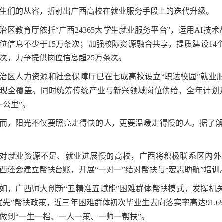
生们的从容，折射出广西高校在就业服务手段上的迭代升级。
治区教育厅依托“广西24365大学生就业服务平台”，运用AI技
位信息不少于15万条次；加强校际资源融合共享，提质建设1
场次，力争提供岗位信息超25万条次。
治区人力资源和社会保障厅已在七成高校设立“职达校园”就业服
现全覆盖。同时统筹传统产业与新兴领域岗位供给，全年计划开
一公里”。
而，阳光不仅要照亮走得快的人，更要温暖走得慢的人。据了解，
对就业资源不足、就业进展慢的高校，广西将积极联系区内外
西还会建立帮扶台账，开展“一对一”结对帮扶与“宏志助航”培训
如，广西师大创新“五精准五赋能”困难群体帮扶模式，发挥机
优先”帮扶政策，近三年困难群体初次毕业生去向落实率高达91.6
做到“一生一档、一人一策、一师一帮扶”。