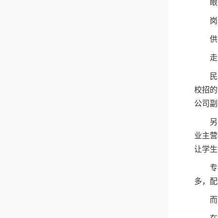
眼
岗
供
走
民
校招的
公司副
另
业主营
让学生
专
多，配
而