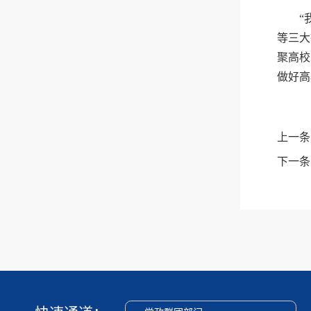
“
等三大
聚高校
做好高
上一条
下一条