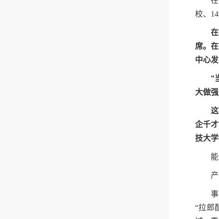
在
校、1
在
席。在
中心发
“
大做强
这
企千才
技大学
能
产
事
“拉郎