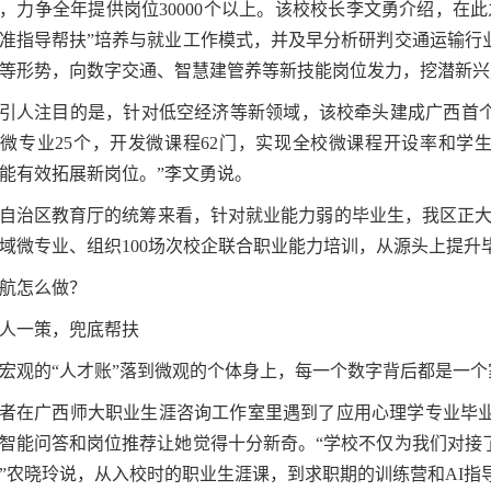
，力争全年提供岗位30000个以上。该校校长李文勇介绍，在
准指导帮扶”培养与就业工作模式，并及早分析研判交通运输行
等形势，向数字交通、智慧建管养等新技能岗位发力，挖潜新兴产
引人注目的是，针对低空经济等新领域，该校牵头建成广西首
微专业25个，开发微课程62门，实现全校微课程开设率和学生
能有效拓展新岗位。”李文勇说。
自治区教育厅的统筹来看，针对就业能力弱的毕业生，我区正大力
域微专业、组织100场次校企联合职业能力培训，从源头上提升
航怎么做？
人一策，兜底帮扶
宏观的“人才账”落到微观的个体身上，每一个数字背后都是一个
者在广西师大职业生涯咨询工作室里遇到了应用心理学专业毕业
智能问答和岗位推荐让她觉得十分新奇。“学校不仅为我们对接
”农晓玲说，从入校时的职业生涯课，到求职期的训练营和AI指