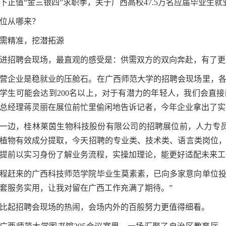
下正值“金三银四”求职季，关于广西高校47.5万名应届毕业生
位从哪来？
需精准，挖潜拓源
进招聘会现场，最直观的感受是：供需双方的双向奔赴，有了更
营企业是稳就业的压舱石。在广西师范大学的招聘会现场里，各
学生可能会达到200名以上，对于有潜力的年轻人，我们会直
总经理蒋灵丽在展位前忙里偷闲地告诉记者，今年企业拿出了实
一边，桂林莱茵生物科技股份有限公司的招聘展位前，人力专
植物有效成分提取，今天招聘的专业类、技术类、语言类岗位，
提前以实习身份了解业务流程，实操加理论，能更好适配未来工
程赶来的广西科技师范学院毕业生莫素素，已向多家意向单位投
套服务实用，让我对留在广西工作充满了期待。”
比起招聘会现场的热闹，会场内外的百般努力更值得细看。