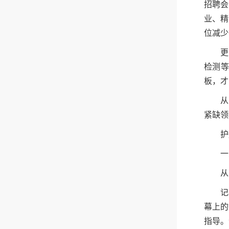
招聘会
业、精
位减少
更
检测等
板，才
从
紧缺领
护
一
从
记
幕上的
指导。