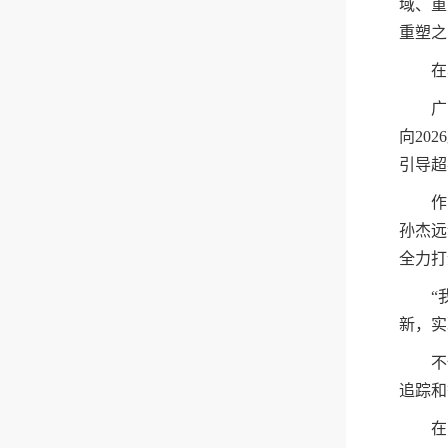
域、重
重塑之
在
广
向20
引导超
作
孙杰远
全力打
“
新，实
不
追踪和
在