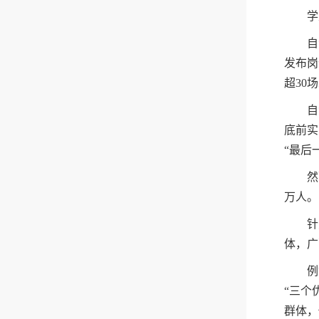
学
自
发布岗
超30
自
底前实
“最后
然
万人。
针
体，广
例
“三个
群体，