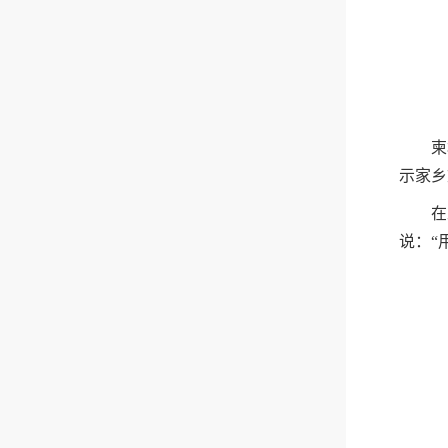
柬
示家乡
在
说：“