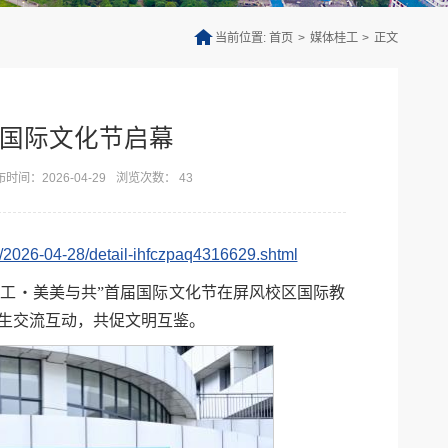
当前位置:
首页
>
媒体桂工
>
正文
国际文化节启幕
时间：2026-04-29
浏览次数：
43
/2026-04-28/detail-ihfczpaq4316629.shtml
桂工・美美与共”首届国际文化节在屏风校区国际教
师生交流互动，共促文明互鉴。