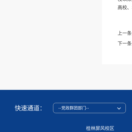
高校、
上一条
下一条
快速通道：
--党政群团部门--
桂林屏风校区