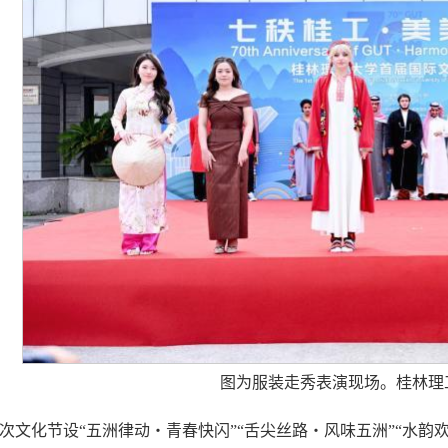
图为服装走秀表演现场。桂林理
次文化节设“五洲律动・青春快闪”“舌尖丝路・风味五洲”“水