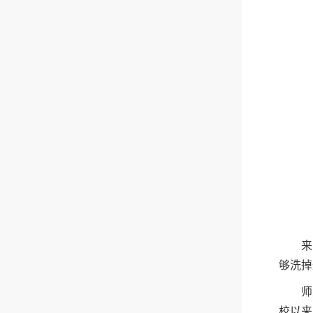
来
够洗掉
师
校以来