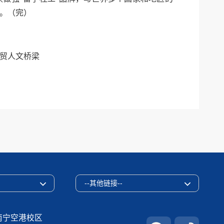
。（完）
经贸人文桥梁
--其他链接--
南宁空港校区