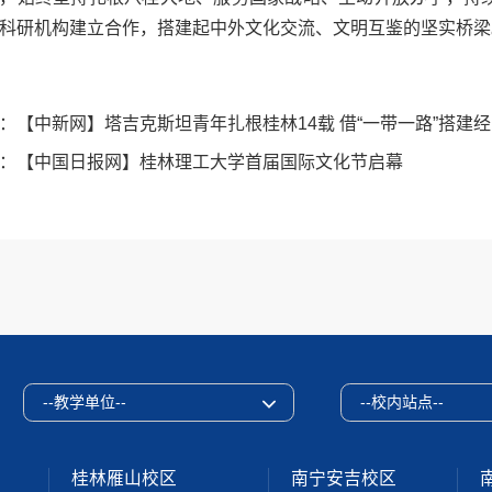
科研机构建立合作，搭建起中外文化交流、文明互鉴的坚实桥梁
：
【中新网】塔吉克斯坦青年扎根桂林14载 借“一带一路”搭建
：
【中国日报网】桂林理工大学首届国际文化节启幕
--教学单位--
--校内站点--
桂林雁山校区
南宁安吉校区