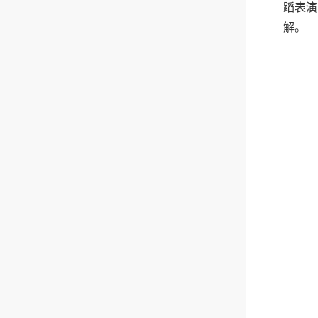
蹈表演
解。