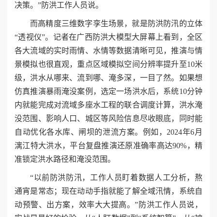
决策。”防洪工作人员说。
而高精度三维数字孪生场景，就是防洪防汛的立体
“透视仪”。记者在广西防洪大模型大屏幕上看到，全区
各大流域的实时雨情、水情等数据清晰可见，推演与情
景模拟也很直观，重点区域模拟空间分辨率提升至10米
级，洪水从哪来、流到哪、淹多深，一目了然。如果想
仿真推演暴雨淹没案例，选定一场洪水后，系统10分钟
内就能完成对流域多座水工程的联合调度计算，洪水淹
没范围、影响人口、城区等风险信息尽收眼底，同时能
自动优化各水库、闸坝的泄流方案。例如，2024年6月
漓江特大洪水，平台复盘推演还原准确率高达90%，精
准锁定洪水路径和淹没范围。
“以前防洪防汛，工作人员盯着数据人工分析，熬
通宵是常态；现在动动手指就能了解全域汛情，系统自
动预警、出方案，效率大大提高。”防洪工作人员说，