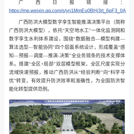
广西日报链接：
https://mp.weixin.qq.com/s/yn1MmEu0BHj3rt_6pF3_0A
广西防洪大模型数字孪生智能推演决策平台（简称
广西防洪大模型），依托“天空地水工”一体化监测网和
数字孪生水利体系建设，围绕“数据融合—模型构建—
算法选型—智能协同”四个层面系统设计，形成覆盖“感
知—预报—调度—推演-决策”全业务链条的技术支撑体
系。搭建“全区+局部”双层模型框架，全区尺度实现分
流域快速预报，推动广西防洪从“经验判断”向“科学寻
优”转变，有效提升防洪效率和准确性，为全国防洪智
能化转型提供范例。