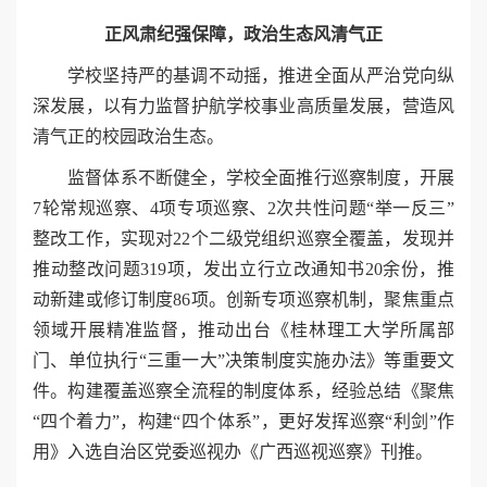
正风肃纪强保障，政治生态风清气正
学校坚持严的基调不动摇，推进全面从严治党向纵
深发展，以有力监督护航学校事业高质量发展，营造风
清气正的校园政治生态。
监督体系不断健全，学校全面推行巡察制度，开展
7轮常规巡察、4项专项巡察、2次共性问题“举一反三”
整改工作，实现对22个二级党组织巡察全覆盖，发现并
推动整改问题319项，发出立行立改通知书20余份，推
动新建或修订制度86项。创新专项巡察机制，聚焦重点
领域开展精准监督，推动出台《桂林理工大学所属部
门、单位执行“三重一大”决策制度实施办法》等重要文
件。构建覆盖巡察全流程的制度体系，经验总结《聚焦
“四个着力”，构建“四个体系”，更好发挥巡察“利剑”作
用》入选自治区党委巡视办《广西巡视巡察》刊推。