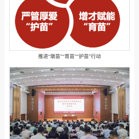
推进“墩苗”“育苗”“护苗”行动