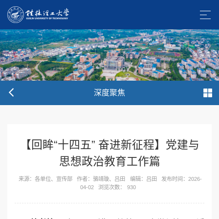
深度聚焦
【回眸“十四五” 奋进新征程】党建与
思想政治教育工作篇
来源：各单位、宣传部
作者：骆靖璇、吕田
编辑：吕田
发布时间：2026-
04-02
浏览次数：
930