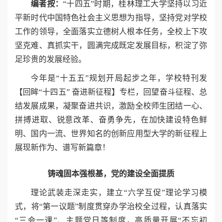
编者按：
“十四五”时期，桂林理工大学坚持以习近
平新时代中国特色社会主义思想为指导，坚持党对学校
工作的领导，全面落实立德树人根本任务，全校上下攻
坚克难、真抓实干，圆满完成既定发展目标，积淀了弥
足珍贵的发展经验。
今年是“十五五”规划开局起步之年，学校特刊发
【回眸“十四五” 奋进新征程】专栏，回望奋斗征程、总
结发展成果，凝聚奋进共识，激励全校师生团结一心、
拼搏进取、锐意改革、奋勇争先，在加快建设特色鲜
明、国内一流、世界知名的创新应用型大学的新征程上
展现新作为、谱写新篇章！
铸魂固本强根基，党的建设全面提质
理论武装走深走实，建立“六学互促”理论学习模
式，将“第一议题”制度贯穿办学治校全过程，认真落实
“三会一课”、主题党日等制度，高质量开展“不忘初