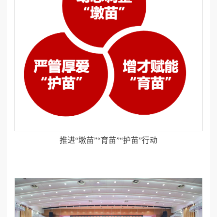
推进“墩苗”“育苗”“护苗”行动