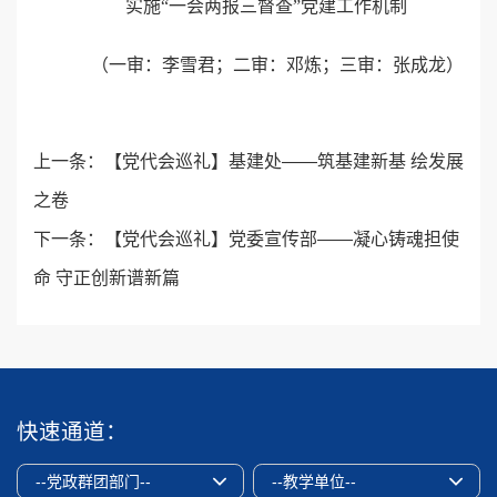
实施“一会两报三督查”党建工作机制
（一审：李雪君；二审：邓炼；三审：张成龙）
上一条：
【党代会巡礼】基建处——筑基建新基 绘发展
之卷
下一条：
【党代会巡礼】党委宣传部——凝心铸魂担使
命 守正创新谱新篇
快速通道：
--党政群团部门--
--教学单位--