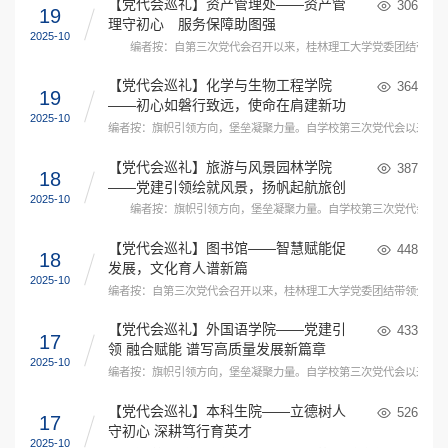
【党代会巡礼】资产管理处——资产管
306
19
理守初心 服务保障助图强
2025-10
编者按：自第三次党代会召开以来，桂林理工大学党委团结带领全体
【党代会巡礼】化学与生物工程学院
364
19
——初心如磐行致远，使命在肩建新功
2025-10
编者按：旗帜引领方向，堡垒凝聚力量。自学校第三次党代会以来，各
【党代会巡礼】旅游与风景园林学院
387
18
——党建引领绘就风景，扬帆起航旅创
2025-10
佳绩
编者按：旗帜引领方向，堡垒凝聚力量。自学校第三次党代会以来，
【党代会巡礼】图书馆——智慧赋能促
448
18
发展，文化育人谱新篇
2025-10
编者按：自第三次党代会召开以来，桂林理工大学党委团结带领全体师
【党代会巡礼】外国语学院——党建引
433
17
领 融合赋能 谱写高质量发展新篇章
2025-10
编者按：旗帜引领方向，堡垒凝聚力量。自学校第三次党代会以来，各
【党代会巡礼】本科生院——立德树人
526
17
守初心 深耕笃行育英才
2025-10