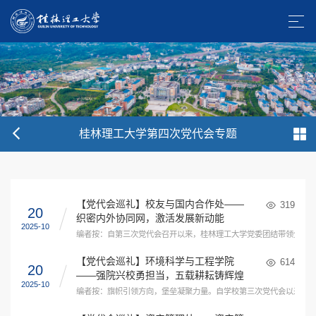
桂林理工大学第四次党代会专题
【党代会巡礼】校友与国内合作处——
319
20
织密内外协同网，激活发展新动能
2025-10
编者按：自第三次党代会召开以来，桂林理工大学党委团结带领全体师
【党代会巡礼】环境科学与工程学院
614
20
——强院兴校勇担当，五载耕耘铸辉煌
2025-10
编者按：旗帜引领方向，堡垒凝聚力量。自学校第三次党代会以来，各