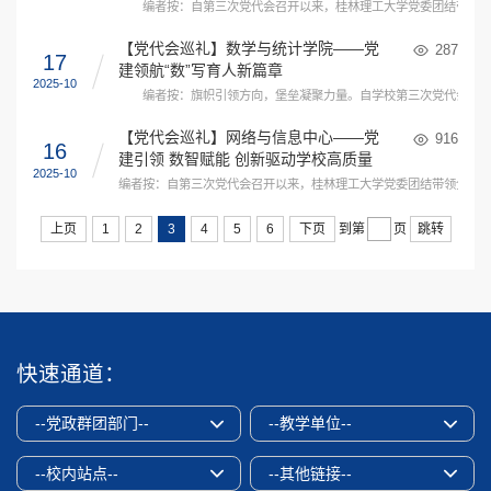
编者按：自第三次党代会召开以来，桂林理工大学党委团结带领全体
【党代会巡礼】数学与统计学院——党
287
17
建领航“数”写育人新篇章
2025-10
编者按：旗帜引领方向，堡垒凝聚力量。自学校第三次党代会以来，
【党代会巡礼】网络与信息中心——党
916
16
建引领 数智赋能 创新驱动学校高质量
2025-10
发展
编者按：自第三次党代会召开以来，桂林理工大学党委团结带领全体师
上页
1
2
3
4
5
6
下页
跳转
到第
页
快速通道：
--党政群团部门--
--教学单位--
--校内站点--
--其他链接--