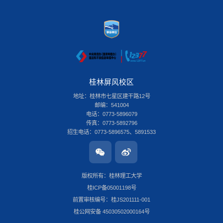
桂林屏风校区
地址：桂林市七星区建干路12号
邮编：541004
电话：0773-5896079
传真：0773-5892796
招生电话：0773-5896575、5891533
桂林雁山校区
地址：桂林市雁山区雁山街319号
邮编：541006
版权所有：桂林理工大学
电话：0773-3696580
桂ICP备05001198号
传真：0773-8986516
招生电话：0773-3678379
前置审核编号：桂JS201111-001
南宁安吉校区
桂公网安备 45030502000164号