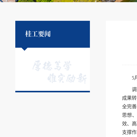
桂工要闻
5
调
成果转
全
完善
思想
效、高
支撑作