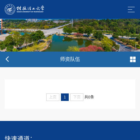
师资队伍
上页
1
下页
共0条
快速通道：