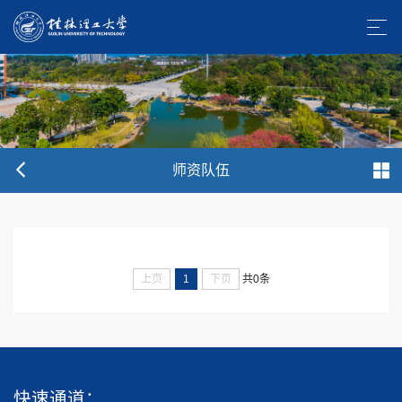
师资队伍
上页
1
下页
共0条
快速通道：