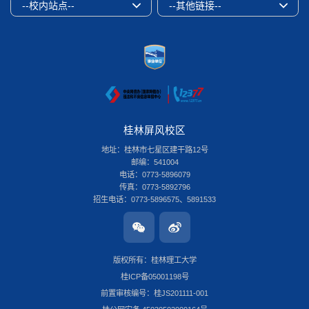
--校内站点--
--其他链接--
桂林屏风校区
地址：桂林市七星区建干路12号
邮编：541004
电话：0773-5896079
传真：0773-5892796
招生电话：0773-5896575、5891533
桂林雁山校区
地址：桂林市雁山区雁山街319号
邮编：541006
版权所有：桂林理工大学
电话：0773-3696580
桂ICP备05001198号
传真：0773-8986516
招生电话：0773-3678379
前置审核编号：桂JS201111-001