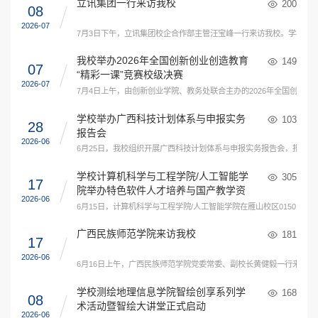
立讯集团一行来访我校
200
08
2026-07
7月3日下午，立讯集团校企合作部主管汪宝峰一行来访我校。学校党
我校举办2026年全国创新创业创造教育
149
07
“精彩一课”竞赛校级决赛
2026-07
7月4日上午，由创新创业学院、教务处联合主办的2026年全国创新
学校举办广西科技计划体系与申报实务
103
28
报告会
2026-06
6月25日，我校组织开展广西科技计划体系与申报实务报告会，报告
学校计算机科学与工程学院/人工智能学
305
17
院举办特色软件人才培养与国产教学资
2026-06
源建设专题学术讲座
6月15日，计算机科学与工程学院/人工智能学院在雁山校区015
广西民族师范学院来访我校
181
17
2026-06
6月16日上午，广西民族师范学院党委常委、副校长黄健毅一行来校
学校测绘地理信息学院智绘创享系列学
168
08
术活动暨智绘大讲堂正式启动
2026-06