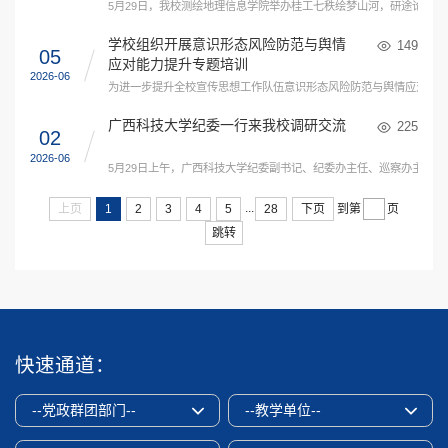
5月29日，我校测绘地理信息学院举办桂工七秩绘梦山河，研途论道测
学校组织开展意识形态风险防范与舆情
149
05
应对能力提升专题培训
2026-06
为进一步提升全校宣传思想工作队伍意识形态风险防范与舆情应对能力
广西科技大学纪委一行来我校调研交流
225
02
2026-06
5月29日上午，广西科技大学纪委副书记、纪委办主任、巡察办主任
...
上页
1
2
3
4
5
28
下页
到第
页
跳转
快速通道：
--党政群团部门--
--教学单位--