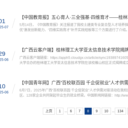
http://szb.gxcznews.com.cn:8088/pc/content/202507/16/content_
07/17/content_43176068.html 2025年7月14日，广西桂林
01
5月14日，《中国教育报》关注报道了我校土建类专业复合型人才培养探
25-07
优”激发创新能力、“四维实践育才”补齐实践短板等三个方面进行了介
http://paper.jyb.cn/zgjyb/html/2025-05/14/content_1
字化、智能化转型升级，始终高度重视土建类“新”人才的培养。校...
【广西云客户端】桂林理工大学亚太信息技术学院揭
29
广西云客户端链接：https://apph5.cloudgx.cn/article/sync19
25-06
大学合办的桂林理工大学亚太信息技术学院在该校雁山校区正式揭牌成
构落地。这一重要合作不仅是中马教育交流的里程碑，更是服务中国—
“学院的成立是贯彻落实习近平总书记关于中国—东盟信息港...
【中国青年网】广西“百校联百园 千企促就业”人才供
10
6月7日，2025年广西“百校联百园 千企促就业”人才供需对接活动在我
25-06
区、128家企业共同架起毕业生的就业桥梁。中国新闻网链接：http://www.gx.chinan
iheshqfv9296514.shtml中新网广西新闻6月9日电（梁精华 吕田
在桂林理工大学屏风校区举行，来自广西壮族自治区内外85所高校...
...
...
上页
1
6
7
8
9
10
134