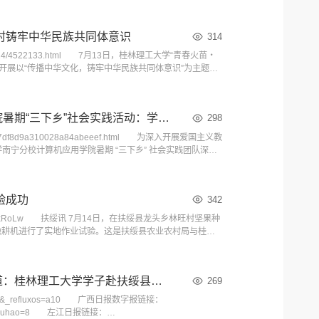
重器”（1:1复制品）搬进社区，为孩子们打造了一场可
村铸牢中华民族共同体意识
314
25_07/24/4522133.html 7月13日，桂林理工大学“青春火苗・
开展以“传播中华文化，铸牢中华民族共同体意识”为主题的
在以青年力量激活乡村文化传承活力，让中华民族共同体意
【中国日报网】桂林理工大学南宁分校计算机应用学院暑期“三下乡”社会实践活动：学戍边精神，砺初心使命 践青春担当
298
S687df8d9a310028a84abeeef.html 为深入开展爱国主义教
南宁分校计算机应用学院暑期 “三下乡” 社会实践团队深入
团队首先来到凭祥匠止烈士陵园。园内，数百座墓碑整齐排
验成功
342
nr9a0TrxRoLw 扶绥讯 7月14日，在扶绥县龙头乡林旺村坚果种
能微耕机进行了实地作业试验。这是扶绥县农业农村局与桂林
雨后，龙头乡林旺村坚果种植基地一片绿意盎然，一台小
【人民网】【广西日报】【左江日报】【中国网】报道：桂林理工大学学子赴扶绥县那坡村开展科普下乡活动
269
963067&_refluxos=a10 广西日报数字报链接：
de=002&xuhao=8 左江日报链接：