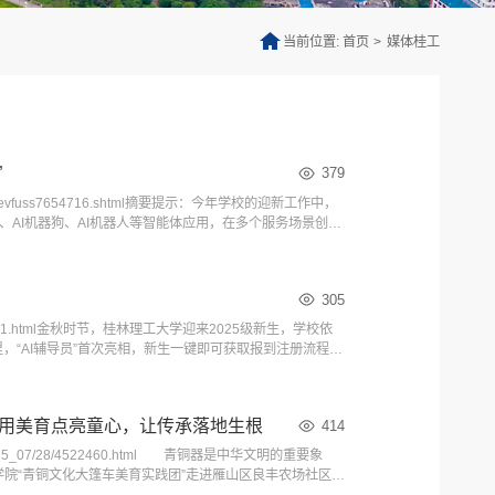
当前位置:
首页
>
媒体桂工
”
379
etail-ihevfuss7654716.shtml摘要提示：今年学校的迎新工作中，
、AI机器狗、AI机器人等智能体应用，在多个服务场景创新
广西新闻9月15日电（吕田 莫媛）金秋九月，桂林理工大
305
2-41350551.html金秋时节，桂林理工大学迎来2025级新生，学校依
，“AI辅导员”首次亮相，新生一键即可获取报到注册流程、
问3500余次，“24小时在线”的服务获新生好评。与新同
学用美育点亮童心，让传承落地生根
414
l2_2025_07/28/4522460.html 青铜器是中华文明的重要象
院“青铜文化大篷车美育实践团”走进雁山区良丰农场社区青