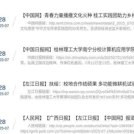
空间，以“青铜文化润童心，文化传承助振兴”为主题，将博物馆里的“国之
触、可感、可创造的文化盛宴，让古老文明在互动体验...
【中国网】青春力量播撒文化火种 桂工实践团助力乡
28
中国网链接：http://ent.china.com.cn/web/news/detail2_20
25-07
文化燎原”中华文化传承实践团的30名师生，走进扶绥县岜盆乡那坡村，
系列活动。此次活动紧扣国家关于加强中华民族共同体建设的部署，旨
识在基层落地生根。 活动中，学校资深思政教师为...
28
中国日报网链接：https://cn.chinadaily.com.cn/a/202507/21/W
25-07
育，弘扬卫国戍边精神，传承红色基因，7月12日至13日，桂林理工大学
广西凭祥市，开展了一系列丰富多彩的实践活动。 7月12日，实践
列，长眠着众多在战争中牺牲的烈士。队员们怀着崇敬的...
【左江日报】扶绥：校地合作结硕果 多功能微耕机试
28
左江日报链接：https://mp.weixin.qq.com/s/2QvsObPKEW
25-07
植基地，由桂林理工大学赛博科技团队自主研发的“MT300系列”多功
理工大学深化校地合作，推进农业机械化、智能化的重要成果之一。 
巧的微耕机在坚果林间穿梭，刀片快速切断杂草、松解板结土...
28
人民网链接：http://vip.people.com.cn/albumsDetail?aid=1
25-07
https://gxrb.gxrb.com.cn/?name=gxrb&date=2025-07-18&co