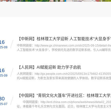
【中新网】桂林理工大学迎新 人工智能技术“大显身手
16
中新网链接：http://www.gx.chinanews.com.cn/sh/2025-09-15/d
25-09
人工智能技术“大显身手”，学校依托先进的数字迎新系统，引入AI辅导员
升级，用科技温度为新生及家长打造了一场高效便捷的入学体验。中新网
学校园里热闹非凡，2025级新生怀揣梦想踏入校园。今...
【人民网】AI赋能迎新 助力学子启航
16
人民网链接：http://gx.people.com.cn/n2/2025/0913/c17946
25-09
托AI赋能迎新，为新生及家长带来高效便捷的入学体验。数字迎新系统里
交通路线等指南，疑问能得到及时解答。迎新结束，“AI辅导员”累计解答提
学亲密互动在校园迎新接待点，萌态可掬的AI机器狗...
【中国网】“青铜文化大篷车”开进社区：桂林理工大
30
中国网链接：http://ent.china.com.cn/phone/web/news/detai
25-07
征，承载着千年礼乐文明与文化基因。近日，桂林理工大学马克思主义学