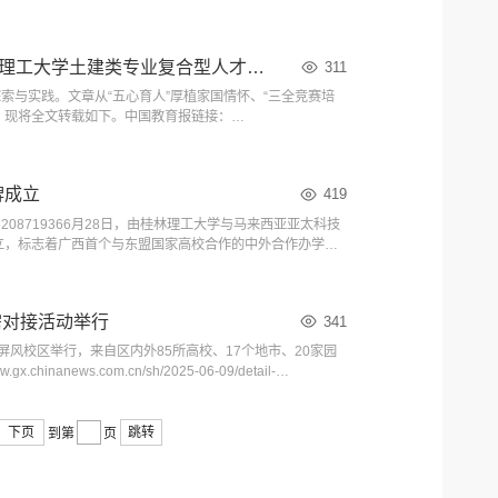
68676.html 中国网链接：http://szjj.china.com.cn/2025-
理工大学南宁分校与广西科技馆联合开展...
【中国教育报】五心育人·三全强基·四维育才——桂林理工大学土建类专业复合型人才培养探索与实践
311
索与实践。文章从“五心育人”厚植家国情怀、“三全竞赛培
绍。现将全文转载如下。中国教育报链接：
44747_18518535.htm桂林理工大学聚焦国家建筑行业向工业化、绿色化、数
牌成立
419
389741605208719366月28日，由桂林理工大学与马来西亚亚太科技
立，标志着广西首个与东盟国家高校合作的中外合作办学机
东盟信息港建设、深化区域数字经济人才培养的创新实践。
需对接活动举行
341
校屏风校区举行，来自区内外85所高校、17个地市、20家园
ews.com.cn/sh/2025-06-09/detail-
）6月7日，2025年广西“百校联百园 千企促就业”人才供需对接活动
下页
跳转
到第
页