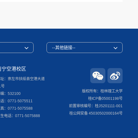
--其他链接--
南宁空港校区
地址：崇左市扶绥县空港大道
1号
版权所有：桂林理工大学
编：532100
桂ICP备05001198号
话：0771-5075511
前置审核编号：桂JS201111-001
真：0771-5075588
桂公网安备 45030502000164号
生电话：0771-5075888